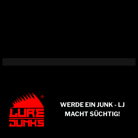
r
b
e
n
WERDE EIN JUNK - LJ
MACHT SÜCHTIG!